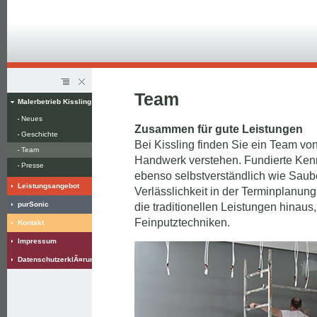
Team
Malerbetrieb Kissling
Neues
Zusammen für gute Leistungen
Geschichte
Bei Kissling finden Sie ein Team von 
Team
Handwerk verstehen. Fundierte Kenn
Presse
ebenso selbstverständlich wie Saube
Leistungsangebot
Verlässlichkeit in der Terminplanun
purSonic
die traditionellen Leistungen hinaus
Feinputztechniken.
Kontakt
Impressum
DatenschutzerklÃ¤rung