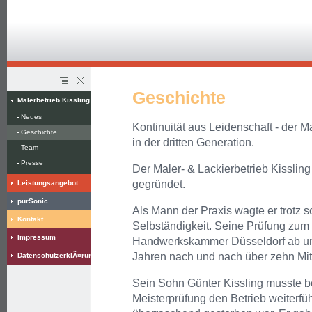
Geschichte
Malerbetrieb Kissling
Neues
Kontinuität aus Leidenschaft - der Ma
Geschichte
in der dritten Generation.
Team
Presse
Der Maler- & Lackierbetrieb Kisslin
gegründet.
Leistungsangebot
purSonic
Als Mann der Praxis wagte er trotz s
Kontakt
Selbständigkeit. Seine Prüfung zum 
Impressum
Handwerkskammer Düsseldorf ab und 
Jahren nach und nach über zehn Mita
DatenschutzerklÃ¤rung
Sein Sohn Günter Kissling musste be
Meisterprüfung den Betrieb weiterf