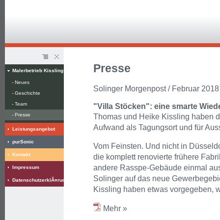
Presse
Malerbetrieb Kissling
Neues
Solinger Morgenpost / Februar 2018
Geschichte
Team
"Villa Stöcken": eine smarte Wied
Presse
Thomas und Heike Kissling haben di
Aufwand als Tagungsort und für Aus
Leistungsangebot
purSonic
Vom Feinsten. Und nicht in Düsseld
Kontakt
die komplett renovierte frühere Fabrik
andere Rasspe-Gebäude einmal aus
Impressum
Solinger auf das neue Gewerbegebi
DatenschutzerklÃ¤rung
Kissling haben etwas vorgegeben, w
Mehr »