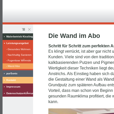
Die Wand im Abo
Malerbetrieb Kissling
Leistungsangebot
Schritt für Schritt zum perfekten 
Gesundes Wohnen
Es klingt verrückt, ist aber gar nich
Nachhaltig Sanieren
Kunden. Viele sind von den traditio
Fugenlose WÃ¤nde
kalkbasierenden Putzen und Pigment
Wand Abo
Wertigkeit dieser Techniken liegt d
Anstrichs. Als Einstieg haben sich 
purSonic
die Gestaltung einer Wand als Wand
Kontakt
Grundputz zum späteren Aufbau en
Impressum
Vorteil, dass man schon von Beginn
DatenschutzerklÃ¤rung
gesunden Raumklima profitiert, die 
kann.